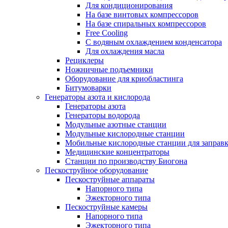
Для кондиционирования
На базе винтовых компрессоров
На базе спиральных компрессоров
Free Cooling
С водяным охлаждением конденсатора
Для охлаждения масла
Рециклеры
Ножничные подъемники
Оборудование для криобластинга
Битумоварки
Генераторы азота и кислорода
Генераторы азота
Генераторы водорода
Модульные азотные станции
Модульные кислородные станции
Мобильные кислородные станции для заправк
Медицинские концентраторы
Станции по производству Биогона
Пескоструйное оборудование
Пескоструйные аппараты
Напорного типа
Эжекторного типа
Пескоструйные камеры
Напорного типа
Эжекторного типа