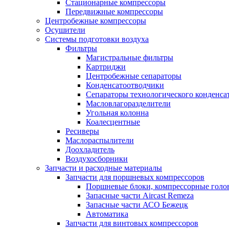
Стационарные компрессоры
Передвижные компрессоры
Центробежные компрессоры
Осушители
Системы подготовки воздуха
Фильтры
Магистральные фильтры
Картриджи
Центробежные сепараторы
Конденсатоотводчики
Сепараторы технологического конденса
Масловлагоразделители
Угольная колонна
Коалесцентные
Ресиверы
Маслораспылители
Доохладитель
Воздухосборники
Запчасти и расходные материалы
Запчасти для поршневых компрессоров
Поршневые блоки, компрессорные голо
Запасные части Aircast Remeza
Запасные части АСО Бежецк
Автоматика
Запчасти для винтовых компрессоров