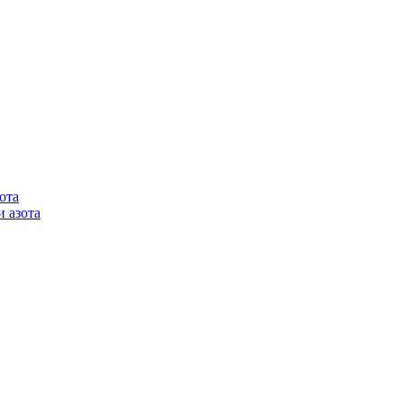
ота
 азота