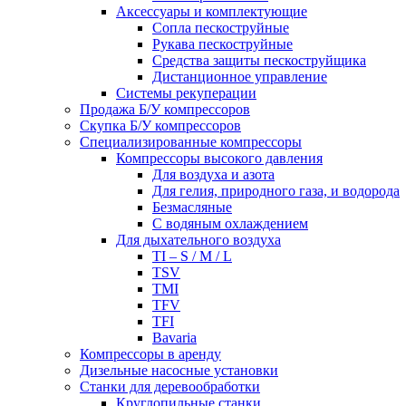
Аксессуары и комплектующие
Сопла пескоструйные
Рукава пескоструйные
Средства защиты пескоструйщика
Дистанционное управление
Системы рекуперации
Продажа Б/У компрессоров
Скупка Б/У компрессоров
Специализированные компрессоры
Компрессоры высокого давления
Для воздуха и азота
Для гелия, природного газа, и водорода
Безмасляные
С водяным охлаждением
Для дыхательного воздуха
TI – S / M / L
TSV
TMI
TFV
TFI
Bavaria
Компрессоры в аренду
Дизельные насосные установки
Станки для деревообработки
Круглопильные станки