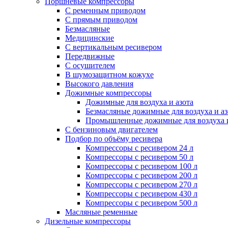
Поршневые компрессоры
С ременным приводом
С прямым приводом
Безмасляные
Медицинские
С вертикальным ресивером
Передвижные
С осушителем
В шумозащитном кожухе
Высокого давления
Дожимные компрессоры
Дожимные для воздуха и азота
Безмасляные дожимные для воздуха и аз
Промышленные дожимные для воздуха и
С бензиновым двигателем
Подбор по объёму ресивера
Компрессоры с ресивером 24 л
Компрессоры с ресивером 50 л
Компрессоры с ресивером 100 л
Компрессоры с ресивером 200 л
Компрессоры с ресивером 270 л
Компрессоры с ресивером 430 л
Компрессоры с ресивером 500 л
Масляные ременные
Дизельные компрессоры