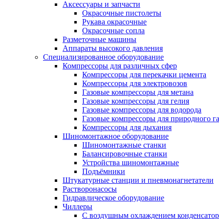
Аксессуары и запчасти
Окрасочные пистолеты
Рукава окрасочные
Окрасочные сопла
Разметочные машины
Аппараты высокого давления
Специализированное оборудование
Компрессоры для различных сфер
Компрессоры для перекачки цемента
Компрессоры для электровозов
Газовые компрессоры для метана
Газовые компрессоры для гелия
Газовые компрессоры для водорода
Газовые компрессоры для природного га
Компрессоры для дыхания
Шиномонтажное оборудование
Шиномонтажные станки
Балансировочные станки
Устройства шиномонтажные
Подъёмники
Штукатурные станции и пневмонагнетатели
Растворонасосы
Гидравлическое оборудование
Чиллеры
С воздушным охлаждением конденсатор