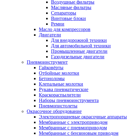
Воздушные фильтры
Масляные фильтры
Сепараторы
Винтовые блоки
Ремни
Масло для компрессоров
Двигатели
Для внедорожной техники
Для автомобильной техники
Промышленные двигатели
Газодизельные двигатели
Пневмоинструмент
Гайковёрты
Отбойные молотки
Бетоноломы
Клепальные молотки
Рукава пневматические
Краскораспылители
Наборы пневмоинструмента
Пневмопистолеты
Окрасочное оборудование
Электропоршневые окрасочные аппараты
Мембранные с электроприводом
Мембранные с пневмоприводом
Мембранные с бензиновым приводом