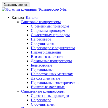
Заказать звонок
Каталог
Каталог
Винтовые компрессоры
С ременным приводом
С прямым приводом
С частотным приводом
На ресивере
С осушителем
На ресивере с осушителем
Низкого давления
Высокого давления
Дожимные компрессоры
Безмасляные
Передвижные
На постоянных магнитах
Двухступенчатые
Передвижные электрические
Винтовые масляные
Спиральные компрессоры
С ременным приводом
На ресивере
С осушителем