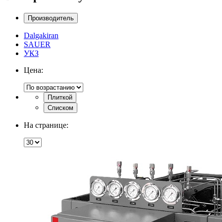
Производитель
Dalgakiran
SAUER
УКЗ
Цена:
Плиткой
Списком
На странице: