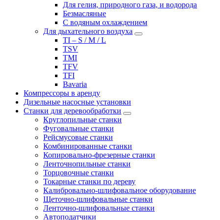
Для гелия, природного газа, и водорода
Безмасляные
С водяным охлаждением
Для дыхательного воздуха
TI – S / M / L
TSV
TMI
TFV
TFI
Bavaria
Компрессоры в аренду
Дизельные насосные установки
Станки для деревообработки
Круглопильные станки
Фуговальные станки
Рейсмусовые станки
Комбинированные станки
Копировально-фрезерные станки
Ленточнопильные станки
Торцовочные станки
Токарные станки по дереву
Калибровально-шлифовальное оборудование
Щеточно-шлифовальные станки
Ленточно-шлифовальные станки
Автоподатчики