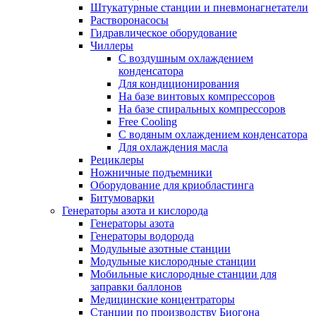
Штукатурные станции и пневмонагнетатели
Растворонасосы
Гидравлическое оборудование
Чиллеры
С воздушным охлаждением
конденсатора
Для кондиционирования
На базе винтовых компрессоров
На базе спиральных компрессоров
Free Cooling
С водяным охлаждением конденсатора
Для охлаждения масла
Рециклеры
Ножничные подъемники
Оборудование для криобластинга
Битумоварки
Генераторы азота и кислорода
Генераторы азота
Генераторы водорода
Модульные азотные станции
Модульные кислородные станции
Мобильные кислородные станции для
заправки баллонов
Медицинские концентраторы
Станции по производству Биогона