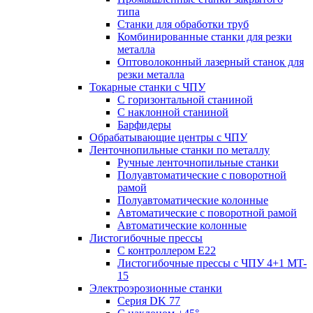
типа
Станки для обработки труб
Комбинированные станки для резки
металла
Оптоволоконный лазерный станок для
резки металла
Токарные станки с ЧПУ
С горизонтальной станиной
С наклонной станиной
Барфидеры
Обрабатывающие центры с ЧПУ
Ленточнопильные станки по металлу
Ручные ленточнопильные станки
Полуавтоматические с поворотной
рамой
Полуавтоматические колонные
Автоматические с поворотной рамой
Автоматические колонные
Листогибочные прессы
С контроллером E22
Листогибочные прессы с ЧПУ 4+1 MT-
15
Электроэрозионные станки
Серия DK 77