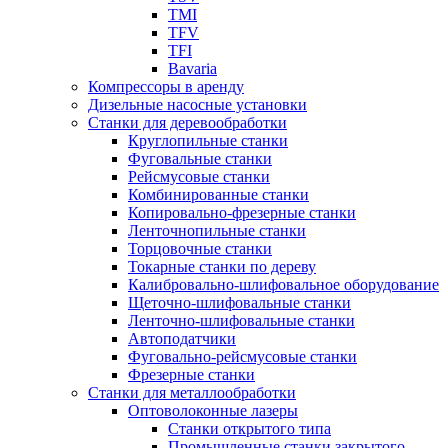
TMI
TFV
TFI
Bavaria
Компрессоры в аренду
Дизельные насосные установки
Станки для деревообработки
Круглопильные станки
Фуговальные станки
Рейсмусовые станки
Комбинированные станки
Копировально-фрезерные станки
Ленточнопильные станки
Торцовочные станки
Токарные станки по дереву
Калибровально-шлифовальное оборудование
Щеточно-шлифовальные станки
Ленточно-шлифовальные станки
Автоподатчики
Фуговально-рейсмусовые станки
Фрезерные станки
Станки для металлообработки
Оптоволоконные лазеры
Станки открытого типа
Промышленные станки закрытого