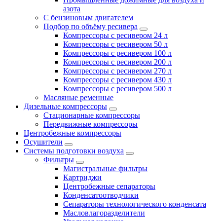
азота
С бензиновым двигателем
Подбор по объёму ресивера
Компрессоры с ресивером 24 л
Компрессоры с ресивером 50 л
Компрессоры с ресивером 100 л
Компрессоры с ресивером 200 л
Компрессоры с ресивером 270 л
Компрессоры с ресивером 430 л
Компрессоры с ресивером 500 л
Масляные ременные
Дизельные компрессоры
Стационарные компрессоры
Передвижные компрессоры
Центробежные компрессоры
Осушители
Системы подготовки воздуха
Фильтры
Магистральные фильтры
Картриджи
Центробежные сепараторы
Конденсатоотводчики
Сепараторы технологического конденсата
Масловлагоразделители