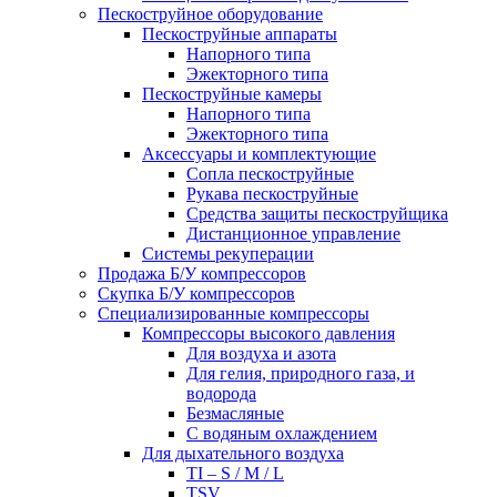
Пескоструйное оборудование
Пескоструйные аппараты
Напорного типа
Эжекторного типа
Пескоструйные камеры
Напорного типа
Эжекторного типа
Аксессуары и комплектующие
Сопла пескоструйные
Рукава пескоструйные
Средства защиты пескоструйщика
Дистанционное управление
Системы рекуперации
Продажа Б/У компрессоров
Скупка Б/У компрессоров
Специализированные компрессоры
Компрессоры высокого давления
Для воздуха и азота
Для гелия, природного газа, и
водорода
Безмасляные
С водяным охлаждением
Для дыхательного воздуха
TI – S / M / L
TSV