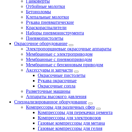
Гайковёрты
Отбойные молотки
Бетоноломы
Клепальные молотки
Рукава пневматические
Краскораспылители
Наборы пневмоинструмента
Пневмопистолеты
Окрасочное оборудование
Электропоршневые окрасочные аппараты
Мембранные с электроприводом
Мембранные с пневмоприводом
Мембранные с бензиновым приводом
Аксессуары и запчасти
Окрасочные пистолеты
Рукава окрасочные
Окрасочные сопла
Разметочные машины
Аппараты высокого давления
Специализированное оборудование
Компрессоры для различных сфер
Компрессоры для перекачки цемента
Компрессоры для электровозов
Газовые компрессоры для метана
Газовые компрессоры для гелия