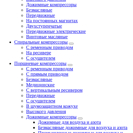
Дожимные компрессоры
Безмасляные
Передвижные
На постоянных магнитах
Двухступенчатые
Передвижные электрические
Винтовые масляные
Спиральные компрессоры
С ременным приводом
На ресивере
С осушителем
Поршневые компрессоры
С ременным приводом
С прямым приводом
Безмасляные
Медицинские
С вертикальным ресивером
Передвижные
С осушителем
В шумозащитном кожухе
Высокого давления
Дожимные компрессоры
Дожимные для воздуха и азота
Безмасляные дожимные для воздуха и азота
Промышленные дожимные для воздуха и