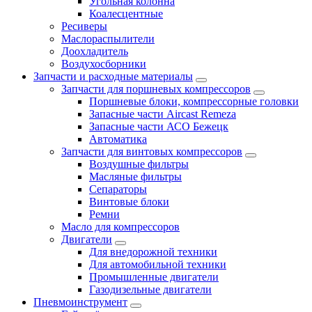
Угольная колонна
Коалесцентные
Ресиверы
Маслораспылители
Доохладитель
Воздухосборники
Запчасти и расходные материалы
Запчасти для поршневых компрессоров
Поршневые блоки, компрессорные головки
Запасные части Aircast Remeza
Запасные части АСО Бежецк
Автоматика
Запчасти для винтовых компрессоров
Воздушные фильтры
Масляные фильтры
Сепараторы
Винтовые блоки
Ремни
Масло для компрессоров
Двигатели
Для внедорожной техники
Для автомобильной техники
Промышленные двигатели
Газодизельные двигатели
Пневмоинструмент