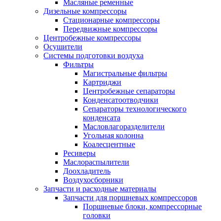
Масляные ременные
Дизельные компрессоры
Стационарные компрессоры
Передвижные компрессоры
Центробежные компрессоры
Осушители
Системы подготовки воздуха
Фильтры
Магистральные фильтры
Картриджи
Центробежные сепараторы
Конденсатоотводчики
Сепараторы технологического
конденсата
Масловлагоразделители
Угольная колонна
Коалесцентные
Ресиверы
Маслораспылители
Доохладитель
Воздухосборники
Запчасти и расходные материалы
Запчасти для поршневых компрессоров
Поршневые блоки, компрессорные
головки