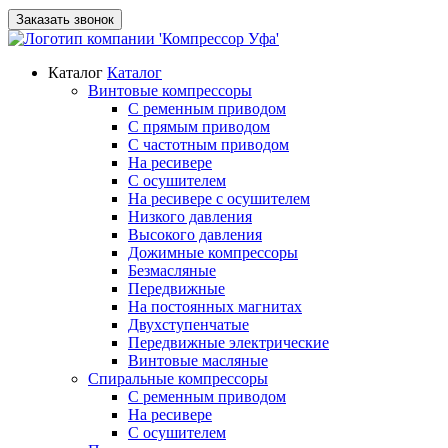
Заказать звонок
Каталог
Каталог
Винтовые компрессоры
С ременным приводом
С прямым приводом
С частотным приводом
На ресивере
С осушителем
На ресивере с осушителем
Низкого давления
Высокого давления
Дожимные компрессоры
Безмасляные
Передвижные
На постоянных магнитах
Двухступенчатые
Передвижные электрические
Винтовые масляные
Спиральные компрессоры
С ременным приводом
На ресивере
С осушителем