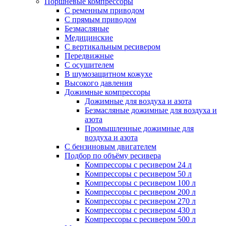
Поршневые компрессоры
С ременным приводом
С прямым приводом
Безмасляные
Медицинские
С вертикальным ресивером
Передвижные
С осушителем
В шумозащитном кожухе
Высокого давления
Дожимные компрессоры
Дожимные для воздуха и азота
Безмасляные дожимные для воздуха и
азота
Промышленные дожимные для
воздуха и азота
С бензиновым двигателем
Подбор по объёму ресивера
Компрессоры с ресивером 24 л
Компрессоры с ресивером 50 л
Компрессоры с ресивером 100 л
Компрессоры с ресивером 200 л
Компрессоры с ресивером 270 л
Компрессоры с ресивером 430 л
Компрессоры с ресивером 500 л