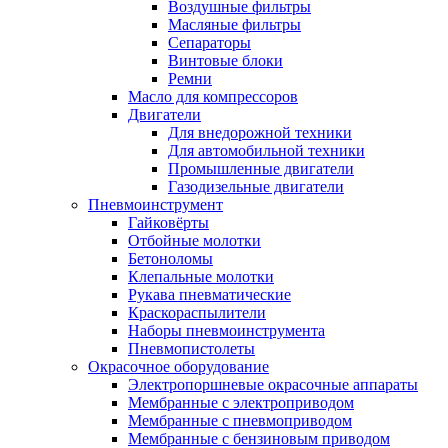
Воздушные фильтры
Масляные фильтры
Сепараторы
Винтовые блоки
Ремни
Масло для компрессоров
Двигатели
Для внедорожной техники
Для автомобильной техники
Промышленные двигатели
Газодизельные двигатели
Пневмоинструмент
Гайковёрты
Отбойные молотки
Бетоноломы
Клепальные молотки
Рукава пневматические
Краскораспылители
Наборы пневмоинструмента
Пневмопистолеты
Окрасочное оборудование
Электропоршневые окрасочные аппараты
Мембранные с электроприводом
Мембранные с пневмоприводом
Мембранные с бензиновым приводом