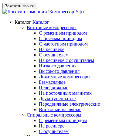
Заказать звонок
Каталог
Каталог
Винтовые компрессоры
С ременным приводом
С прямым приводом
С частотным приводом
На ресивере
С осушителем
На ресивере с осушителем
Низкого давления
Высокого давления
Дожимные компрессоры
Безмасляные
Передвижные
На постоянных магнитах
Двухступенчатые
Передвижные электрические
Винтовые масляные
Спиральные компрессоры
С ременным приводом
На ресивере
С осушителем