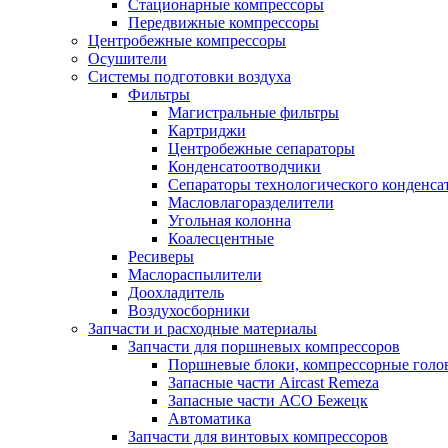
Стационарные компрессоры
Передвижные компрессоры
Центробежные компрессоры
Осушители
Системы подготовки воздуха
Фильтры
Магистральные фильтры
Картриджи
Центробежные сепараторы
Конденсатоотводчики
Сепараторы технологического конденса
Масловлагоразделители
Угольная колонна
Коалесцентные
Ресиверы
Маслораспылители
Доохладитель
Воздухосборники
Запчасти и расходные материалы
Запчасти для поршневых компрессоров
Поршневые блоки, компрессорные голо
Запасные части Aircast Remeza
Запасные части АСО Бежецк
Автоматика
Запчасти для винтовых компрессоров