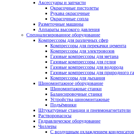
Аксессуары и запчасти
Окрасочные пистолеты
Рукава окрасочные
Окрасочные сопла
Разметочные машины
Аппараты высокого давления
Специализированное оборудование
Компрессоры для различных сфер
Компрессоры для перекачки цемента
Компрессоры для электровозов
Газовые компрессоры для метана
Газовые компрессоры для гелия
Газовые компрессоры для водорода
Газовые компрессоры для природного га
Компрессоры для дыхания
Шиномонтажное оборудование
Шиномонтажные станки
Балансировочные станки
Устройства шиномонтажные
Подъёмники
Штукатурные станции и пневмонагнетатели
Растворонасосы
Гидравлическое оборудование
Чиллеры
С воздушным охлаждением конденсатор