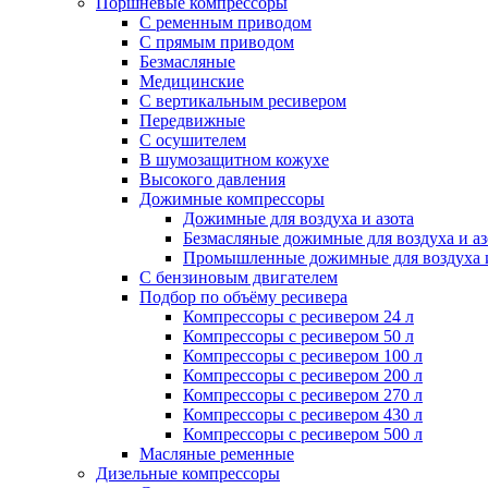
Поршневые компрессоры
С ременным приводом
С прямым приводом
Безмасляные
Медицинские
С вертикальным ресивером
Передвижные
С осушителем
В шумозащитном кожухе
Высокого давления
Дожимные компрессоры
Дожимные для воздуха и азота
Безмасляные дожимные для воздуха и аз
Промышленные дожимные для воздуха и
С бензиновым двигателем
Подбор по объёму ресивера
Компрессоры с ресивером 24 л
Компрессоры с ресивером 50 л
Компрессоры с ресивером 100 л
Компрессоры с ресивером 200 л
Компрессоры с ресивером 270 л
Компрессоры с ресивером 430 л
Компрессоры с ресивером 500 л
Масляные ременные
Дизельные компрессоры