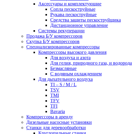
Аксессуары и комплектующие
Сопла пескоструйные
Рукава пескоструйные
Средства защиты пескоструйщика
Дистанционное управление
Системы рекуперации
Продажа Б/У компрессоров
Скупка Б/У компрессоров
Специализированные компрессоры
Компрессоры высокого давления
Для воздуха и азота
Для гелия, природного газа, и водорода
Безмасляные
С водяным охлаждением
Для дыхательного воздуха
TI – S / M / L
TSV
TMI
TFV
TFI
Bavaria
Компрессоры в аренду
Дизельные насосные установки
Станки для деревообработки
Круглопильные станки