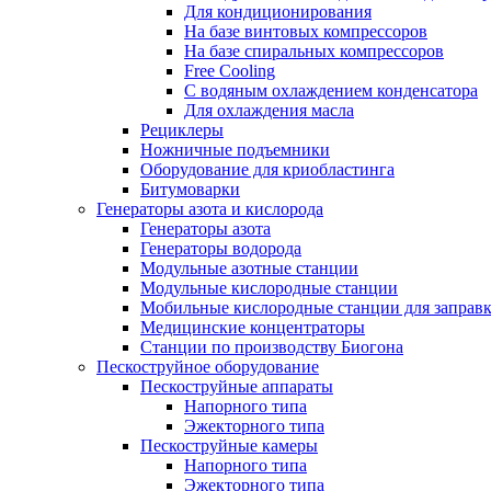
Для кондиционирования
На базе винтовых компрессоров
На базе спиральных компрессоров
Free Cooling
С водяным охлаждением конденсатора
Для охлаждения масла
Рециклеры
Ножничные подъемники
Оборудование для криобластинга
Битумоварки
Генераторы азота и кислорода
Генераторы азота
Генераторы водорода
Модульные азотные станции
Модульные кислородные станции
Мобильные кислородные станции для заправк
Медицинские концентраторы
Станции по производству Биогона
Пескоструйное оборудование
Пескоструйные аппараты
Напорного типа
Эжекторного типа
Пескоструйные камеры
Напорного типа
Эжекторного типа