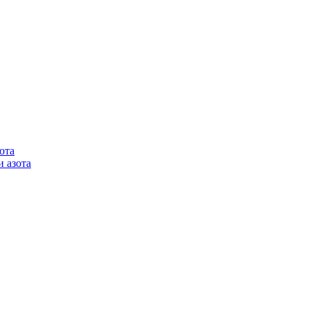
ота
 азота