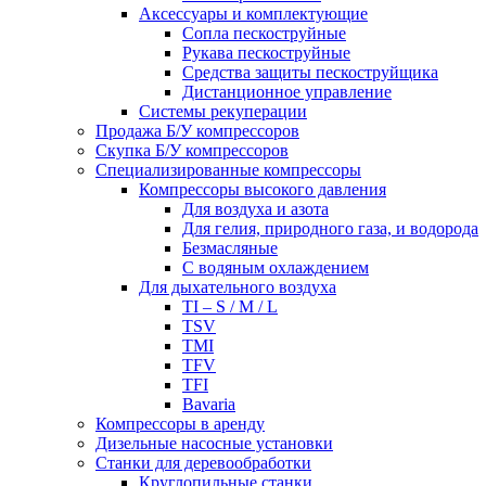
Аксессуары и комплектующие
Сопла пескоструйные
Рукава пескоструйные
Средства защиты пескоструйщика
Дистанционное управление
Системы рекуперации
Продажа Б/У компрессоров
Скупка Б/У компрессоров
Специализированные компрессоры
Компрессоры высокого давления
Для воздуха и азота
Для гелия, природного газа, и водорода
Безмасляные
С водяным охлаждением
Для дыхательного воздуха
TI – S / M / L
TSV
TMI
TFV
TFI
Bavaria
Компрессоры в аренду
Дизельные насосные установки
Станки для деревообработки
Круглопильные станки