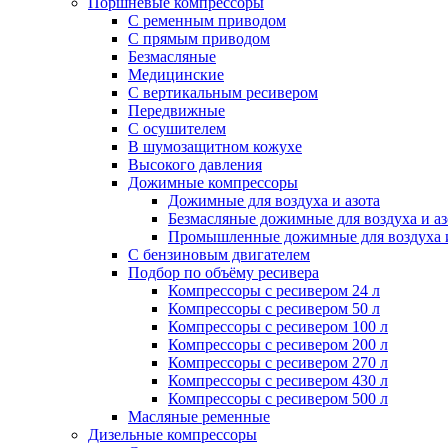
Поршневые компрессоры
С ременным приводом
С прямым приводом
Безмасляные
Медицинские
С вертикальным ресивером
Передвижные
С осушителем
В шумозащитном кожухе
Высокого давления
Дожимные компрессоры
Дожимные для воздуха и азота
Безмасляные дожимные для воздуха и аз
Промышленные дожимные для воздуха и
С бензиновым двигателем
Подбор по объёму ресивера
Компрессоры с ресивером 24 л
Компрессоры с ресивером 50 л
Компрессоры с ресивером 100 л
Компрессоры с ресивером 200 л
Компрессоры с ресивером 270 л
Компрессоры с ресивером 430 л
Компрессоры с ресивером 500 л
Масляные ременные
Дизельные компрессоры