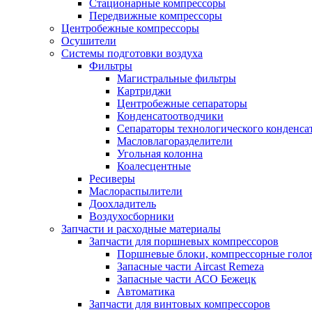
Стационарные компрессоры
Передвижные компрессоры
Центробежные компрессоры
Осушители
Системы подготовки воздуха
Фильтры
Магистральные фильтры
Картриджи
Центробежные сепараторы
Конденсатоотводчики
Сепараторы технологического конденса
Масловлагоразделители
Угольная колонна
Коалесцентные
Ресиверы
Маслораспылители
Доохладитель
Воздухосборники
Запчасти и расходные материалы
Запчасти для поршневых компрессоров
Поршневые блоки, компрессорные голо
Запасные части Aircast Remeza
Запасные части АСО Бежецк
Автоматика
Запчасти для винтовых компрессоров