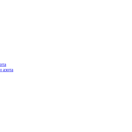
ота
 азота