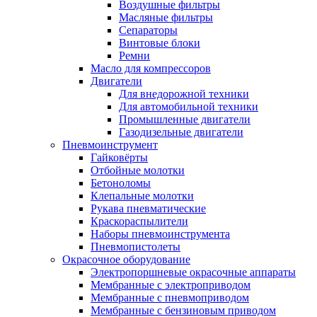
Воздушные фильтры
Масляные фильтры
Сепараторы
Винтовые блоки
Ремни
Масло для компрессоров
Двигатели
Для внедорожной техники
Для автомобильной техники
Промышленные двигатели
Газодизельные двигатели
Пневмоинструмент
Гайковёрты
Отбойные молотки
Бетоноломы
Клепальные молотки
Рукава пневматические
Краскораспылители
Наборы пневмоинструмента
Пневмопистолеты
Окрасочное оборудование
Электропоршневые окрасочные аппараты
Мембранные с электроприводом
Мембранные с пневмоприводом
Мембранные с бензиновым приводом