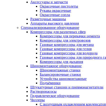
Аксессуары и запчасти
Окрасочные пистолеты
Рукава окрасочные
Окрасочные сопла
Разметочные машины
Аппараты высокого давления
Специализированное оборудование
Компрессоры для различных сфер
Компрессоры для перекачки цемента
Компрессоры для электровозов
Газовые компрессоры для метана
Газовые компрессоры для гелия
Газовые компрессоры для водорода
Газовые компрессоры для природного га
Компрессоры для дыхания
Шиномонтажное оборудование
Шиномонтажные станки
Балансировочные станки
Устройства шиномонтажные
Подъёмники
Штукатурные станции и пневмонагнетатели
Растворонасосы
Гидравлическое оборудование
Чиллеры
С воздушным охлаждением конденсатор