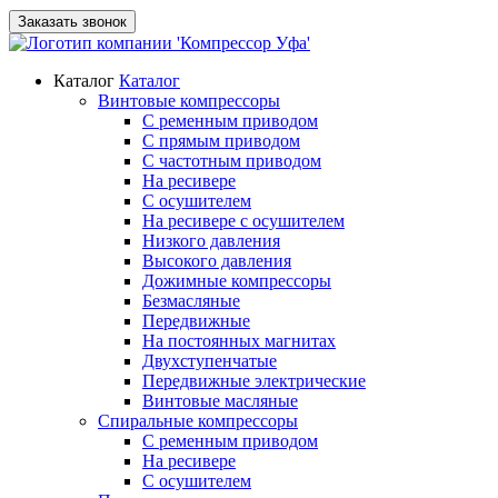
Заказать звонок
Каталог
Каталог
Винтовые компрессоры
С ременным приводом
С прямым приводом
С частотным приводом
На ресивере
С осушителем
На ресивере с осушителем
Низкого давления
Высокого давления
Дожимные компрессоры
Безмасляные
Передвижные
На постоянных магнитах
Двухступенчатые
Передвижные электрические
Винтовые масляные
Спиральные компрессоры
С ременным приводом
На ресивере
С осушителем