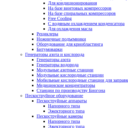
Для кондиционирования
На базе винтовых компрессоров
На базе спиральных компрессоров
Free Cooling
С водяным охлаждением конденсатора
Для охлаждения масла
Рециклеры
Ножничные подъемники
Оборудование для криобластинга
Битумоварки
Генераторы азота и кислорода
Генераторы азота
Генераторы водорода
Модульные азотные станции
Модульные кислородные станции
Мобильные кислородные станции для заправк
Медицинские концентраторы
Станции по производству Биогона
Пескоструйное оборудование
Пескоструйные аппараты
Напорного типа
Эжекторного типа
Пескоструйные камеры
Напорного типа
Эжекторного типа