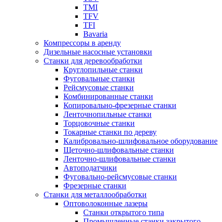
TMI
TFV
TFI
Bavaria
Компрессоры в аренду
Дизельные насосные установки
Станки для деревообработки
Круглопильные станки
Фуговальные станки
Рейсмусовые станки
Комбинированные станки
Копировально-фрезерные станки
Ленточнопильные станки
Торцовочные станки
Токарные станки по дереву
Калибровально-шлифовальное оборудование
Щеточно-шлифовальные станки
Ленточно-шлифовальные станки
Автоподатчики
Фуговально-рейсмусовые станки
Фрезерные станки
Станки для металлообработки
Оптоволоконные лазеры
Станки открытого типа
Промышленные станки закрытого