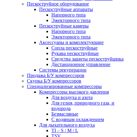
Пескоструйное оборудование
Пескоструйные аппараты
Напорного типа
Эжекторного типа
Пескоструйные камеры
Напорного типа
Эжекторного типа
Аксессуары и комплектующие
Сопла пескоструйные
Рукава пескоструйные
Средства защиты пескоструйщика
Дистанционное управление
Системы рекуперации
Продажа Б/У компрессоров
Скупка Б/У компрессоров
Специализированные компрессоры
Компрессоры высокого давления
Для воздуха и азота
Для гелия, природного газа, и
водорода
Безмасляные
С водяным охлаждением
Для дыхательного воздуха
TI – S / M / L
TSV