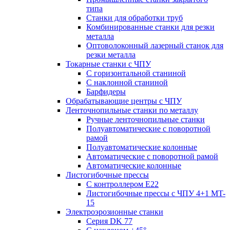
типа
Станки для обработки труб
Комбинированные станки для резки
металла
Оптоволоконный лазерный станок для
резки металла
Токарные станки с ЧПУ
С горизонтальной станиной
С наклонной станиной
Барфидеры
Обрабатывающие центры с ЧПУ
Ленточнопильные станки по металлу
Ручные ленточнопильные станки
Полуавтоматические с поворотной
рамой
Полуавтоматические колонные
Автоматические с поворотной рамой
Автоматические колонные
Листогибочные прессы
С контроллером E22
Листогибочные прессы с ЧПУ 4+1 MT-
15
Электроэрозионные станки
Серия DK 77