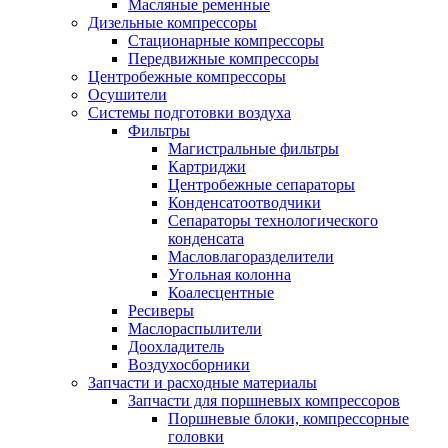
Масляные ременные
Дизельные компрессоры
Стационарные компрессоры
Передвижные компрессоры
Центробежные компрессоры
Осушители
Системы подготовки воздуха
Фильтры
Магистральные фильтры
Картриджи
Центробежные сепараторы
Конденсатоотводчики
Сепараторы технологического
конденсата
Масловлагоразделители
Угольная колонна
Коалесцентные
Ресиверы
Маслораспылители
Доохладитель
Воздухосборники
Запчасти и расходные материалы
Запчасти для поршневых компрессоров
Поршневые блоки, компрессорные
головки