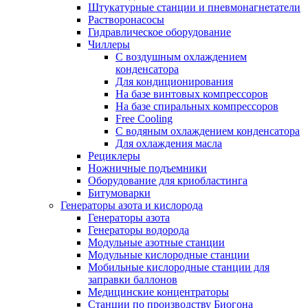
Штукатурные станции и пневмонагнетатели
Растворонасосы
Гидравлическое оборудование
Чиллеры
С воздушным охлаждением
конденсатора
Для кондиционирования
На базе винтовых компрессоров
На базе спиральных компрессоров
Free Cooling
С водяным охлаждением конденсатора
Для охлаждения масла
Рециклеры
Ножничные подъемники
Оборудование для криобластинга
Битумоварки
Генераторы азота и кислорода
Генераторы азота
Генераторы водорода
Модульные азотные станции
Модульные кислородные станции
Мобильные кислородные станции для
заправки баллонов
Медицинские концентраторы
Станции по производству Биогона