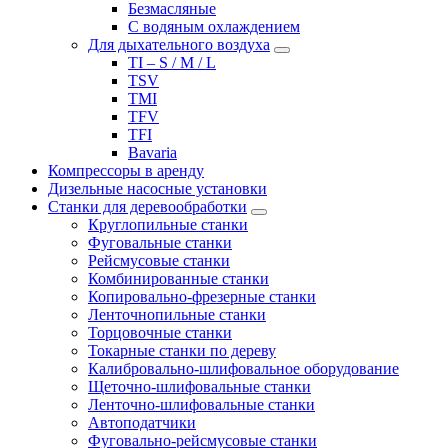
Безмасляные
С водяным охлаждением
Для дыхательного воздуха
TI – S / M / L
TSV
TMI
TFV
TFI
Bavaria
Компрессоры в аренду
Дизельные насосные установки
Станки для деревообработки
Круглопильные станки
Фуговальные станки
Рейсмусовые станки
Комбинированные станки
Копировально-фрезерные станки
Ленточнопильные станки
Торцовочные станки
Токарные станки по дереву
Калибровально-шлифовальное оборудование
Щеточно-шлифовальные станки
Ленточно-шлифовальные станки
Автоподатчики
Фуговально-рейсмусовые станки