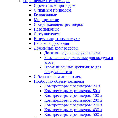
Поршневые компрессоры
С ременным приводом
С прямым приводом
Безмасляные
Медицинские
С вертикальным ресивером
Передвижные
С осушителем
В шумозащитном кожухе
Высокого давления
Дожимные компрессоры
Дожимные для воздуха и азота
Безмасляные дожимные для воздуха и
азота
Промышленные дожимные для
воздуха и азота
С бензиновым двигателем
Подбор по объёму ресивера
Компрессоры с ресивером 24 л
Компрессоры с ресивером 50 л
Компрессоры с ресивером 100 л
Компрессоры с ресивером 200 л
Компрессоры с ресивером 270 л
Компрессоры с ресивером 430 л
Компрессоры с ресивером 500 л