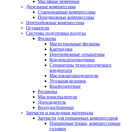
Масляные ременные
Дизельные компрессоры
Стационарные компрессоры
Передвижные компрессоры
Центробежные компрессоры
Осушители
Системы подготовки воздуха
Фильтры
Магистральные фильтры
Картриджи
Центробежные сепараторы
Конденсатоотводчики
Сепараторы технологического
конденсата
Масловлагоразделители
Угольная колонна
Коалесцентные
Ресиверы
Маслораспылители
Доохладитель
Воздухосборники
Запчасти и расходные материалы
Запчасти для поршневых компрессоров
Поршневые блоки, компрессорные
головки