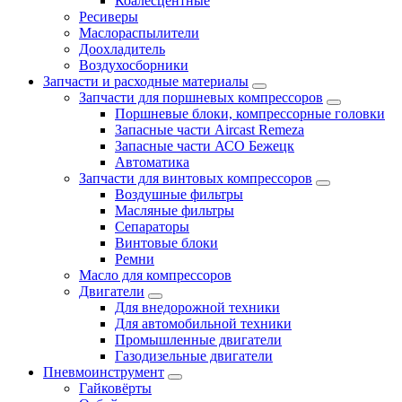
Коалесцентные
Ресиверы
Маслораспылители
Доохладитель
Воздухосборники
Запчасти и расходные материалы
Запчасти для поршневых компрессоров
Поршневые блоки, компрессорные головки
Запасные части Aircast Remeza
Запасные части АСО Бежецк
Автоматика
Запчасти для винтовых компрессоров
Воздушные фильтры
Масляные фильтры
Сепараторы
Винтовые блоки
Ремни
Масло для компрессоров
Двигатели
Для внедорожной техники
Для автомобильной техники
Промышленные двигатели
Газодизельные двигатели
Пневмоинструмент
Гайковёрты