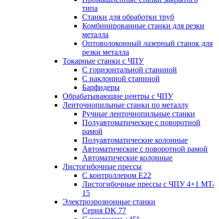
типа
Станки для обработки труб
Комбинированные станки для резки
металла
Оптоволоконный лазерный станок для
резки металла
Токарные станки с ЧПУ
С горизонтальной станиной
С наклонной станиной
Барфидеры
Обрабатывающие центры с ЧПУ
Ленточнопильные станки по металлу
Ручные ленточнопильные станки
Полуавтоматические с поворотной
рамой
Полуавтоматические колонные
Автоматические с поворотной рамой
Автоматические колонные
Листогибочные прессы
С контроллером E22
Листогибочные прессы с ЧПУ 4+1 MT-
15
Электроэрозионные станки
Серия DK 77