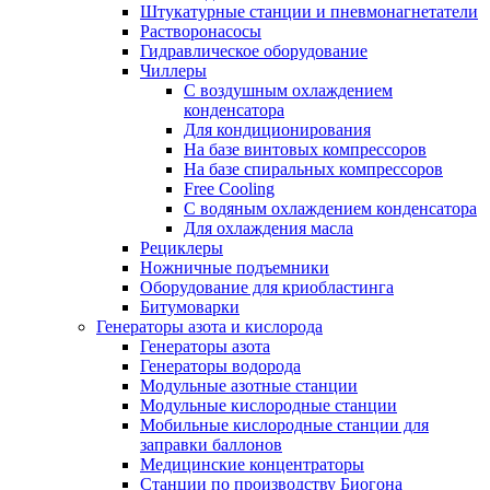
Штукатурные станции и пневмонагнетатели
Растворонасосы
Гидравлическое оборудование
Чиллеры
С воздушным охлаждением
конденсатора
Для кондиционирования
На базе винтовых компрессоров
На базе спиральных компрессоров
Free Cooling
С водяным охлаждением конденсатора
Для охлаждения масла
Рециклеры
Ножничные подъемники
Оборудование для криобластинга
Битумоварки
Генераторы азота и кислорода
Генераторы азота
Генераторы водорода
Модульные азотные станции
Модульные кислородные станции
Мобильные кислородные станции для
заправки баллонов
Медицинские концентраторы
Станции по производству Биогона