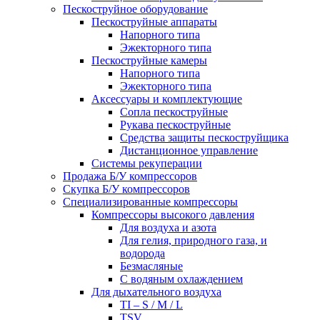
Пескоструйное оборудование
Пескоструйные аппараты
Напорного типа
Эжекторного типа
Пескоструйные камеры
Напорного типа
Эжекторного типа
Аксессуары и комплектующие
Сопла пескоструйные
Рукава пескоструйные
Средства защиты пескоструйщика
Дистанционное управление
Системы рекуперации
Продажа Б/У компрессоров
Скупка Б/У компрессоров
Специализированные компрессоры
Компрессоры высокого давления
Для воздуха и азота
Для гелия, природного газа, и
водорода
Безмасляные
С водяным охлаждением
Для дыхательного воздуха
TI – S / M / L
TSV