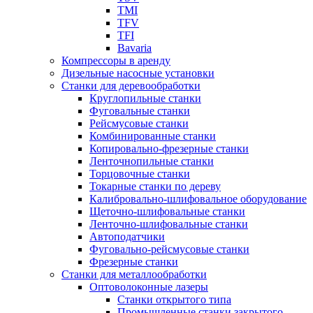
TMI
TFV
TFI
Bavaria
Компрессоры в аренду
Дизельные насосные установки
Станки для деревообработки
Круглопильные станки
Фуговальные станки
Рейсмусовые станки
Комбинированные станки
Копировально-фрезерные станки
Ленточнопильные станки
Торцовочные станки
Токарные станки по дереву
Калибровально-шлифовальное оборудование
Щеточно-шлифовальные станки
Ленточно-шлифовальные станки
Автоподатчики
Фуговально-рейсмусовые станки
Фрезерные станки
Станки для металлообработки
Оптоволоконные лазеры
Станки открытого типа
Промышленные станки закрытого