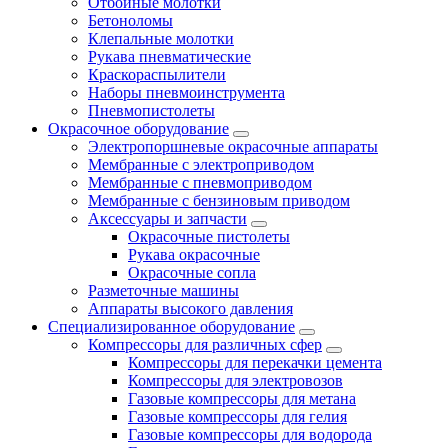
Отбойные молотки
Бетоноломы
Клепальные молотки
Рукава пневматические
Краскораспылители
Наборы пневмоинструмента
Пневмопистолеты
Окрасочное оборудование
Электропоршневые окрасочные аппараты
Мембранные с электроприводом
Мембранные с пневмоприводом
Мембранные с бензиновым приводом
Аксессуары и запчасти
Окрасочные пистолеты
Рукава окрасочные
Окрасочные сопла
Разметочные машины
Аппараты высокого давления
Специализированное оборудование
Компрессоры для различных сфер
Компрессоры для перекачки цемента
Компрессоры для электровозов
Газовые компрессоры для метана
Газовые компрессоры для гелия
Газовые компрессоры для водорода