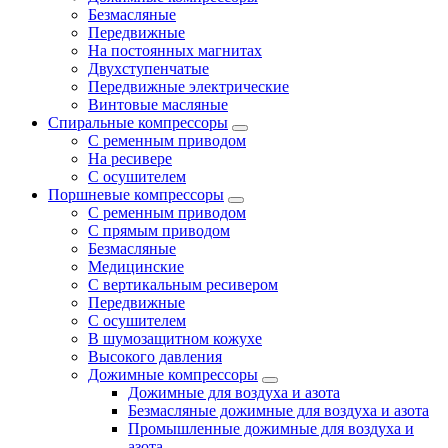
Безмасляные
Передвижные
На постоянных магнитах
Двухступенчатые
Передвижные электрические
Винтовые масляные
Спиральные компрессоры
С ременным приводом
На ресивере
С осушителем
Поршневые компрессоры
С ременным приводом
С прямым приводом
Безмасляные
Медицинские
С вертикальным ресивером
Передвижные
С осушителем
В шумозащитном кожухе
Высокого давления
Дожимные компрессоры
Дожимные для воздуха и азота
Безмасляные дожимные для воздуха и азота
Промышленные дожимные для воздуха и
азота