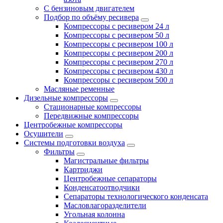
С бензиновым двигателем
Подбор по объёму ресивера
Компрессоры с ресивером 24 л
Компрессоры с ресивером 50 л
Компрессоры с ресивером 100 л
Компрессоры с ресивером 200 л
Компрессоры с ресивером 270 л
Компрессоры с ресивером 430 л
Компрессоры с ресивером 500 л
Масляные ременные
Дизельные компрессоры
Стационарные компрессоры
Передвижные компрессоры
Центробежные компрессоры
Осушители
Системы подготовки воздуха
Фильтры
Магистральные фильтры
Картриджи
Центробежные сепараторы
Конденсатоотводчики
Сепараторы технологического конденсата
Масловлагоразделители
Угольная колонна