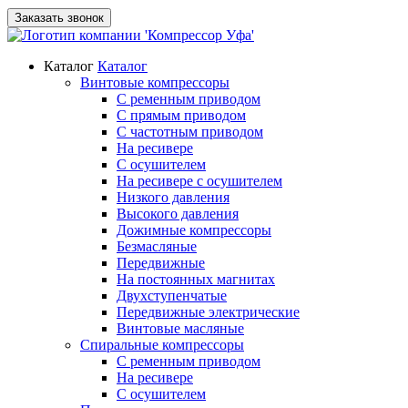
Заказать звонок
Каталог
Каталог
Винтовые компрессоры
С ременным приводом
С прямым приводом
С частотным приводом
На ресивере
С осушителем
На ресивере с осушителем
Низкого давления
Высокого давления
Дожимные компрессоры
Безмасляные
Передвижные
На постоянных магнитах
Двухступенчатые
Передвижные электрические
Винтовые масляные
Спиральные компрессоры
С ременным приводом
На ресивере
С осушителем