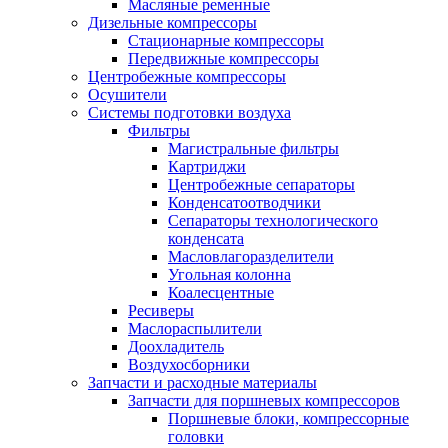
Масляные ременные
Дизельные компрессоры
Стационарные компрессоры
Передвижные компрессоры
Центробежные компрессоры
Осушители
Системы подготовки воздуха
Фильтры
Магистральные фильтры
Картриджи
Центробежные сепараторы
Конденсатоотводчики
Сепараторы технологического
конденсата
Масловлагоразделители
Угольная колонна
Коалесцентные
Ресиверы
Маслораспылители
Доохладитель
Воздухосборники
Запчасти и расходные материалы
Запчасти для поршневых компрессоров
Поршневые блоки, компрессорные
головки