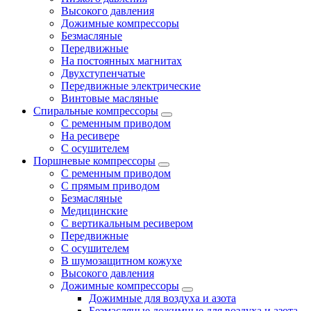
Высокого давления
Дожимные компрессоры
Безмасляные
Передвижные
На постоянных магнитах
Двухступенчатые
Передвижные электрические
Винтовые масляные
Спиральные компрессоры
С ременным приводом
На ресивере
С осушителем
Поршневые компрессоры
С ременным приводом
С прямым приводом
Безмасляные
Медицинские
С вертикальным ресивером
Передвижные
С осушителем
В шумозащитном кожухе
Высокого давления
Дожимные компрессоры
Дожимные для воздуха и азота
Безмасляные дожимные для воздуха и азота