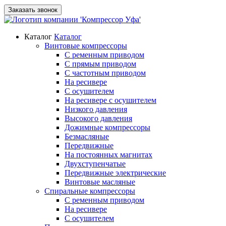
Заказать звонок
Каталог
Каталог
Винтовые компрессоры
С ременным приводом
С прямым приводом
С частотным приводом
На ресивере
С осушителем
На ресивере с осушителем
Низкого давления
Высокого давления
Дожимные компрессоры
Безмасляные
Передвижные
На постоянных магнитах
Двухступенчатые
Передвижные электрические
Винтовые масляные
Спиральные компрессоры
С ременным приводом
На ресивере
С осушителем