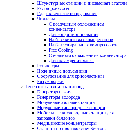
Штукатурные станции и пневмонагнетатели
Растворонасосы
Гидравлическое оборудование
Чиллеры
С воздушным охлаждением
конденсатора
Для кондиционирования
На базе винтовых компрессоров
На базе спиральных компрессоров
Free Cooling
С водяным охлаждением конденсатора
Для охлаждения масла
Рециклеры
Ножничные подъемники
Оборудование для криобластинга
Битумоварки
Генераторы азота и кислорода
Генераторы азота
Генераторы водорода
Модульные азотные станции
Модульные кислородные станции
Мобильные кислородные станции для
заправки баллонов
Медицинские концентраторы
Станции по производству Биогона