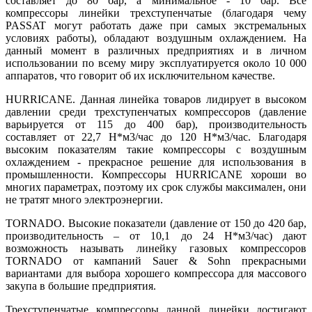
составляет до 80 бар, а минимальное - 10 бар. Все
компрессоры линейки трехступенчатые (благодаря чему
PASSAT могут работать даже при самых экстремальных
условиях работы), обладают воздушным охлаждением. На
данный момент в различных предприятиях и в личном
использовании по всему миру эксплуатируется около 10 000
аппаратов, что говорит об их исключительном качестве.
HURRICANE. Данная линейка товаров лидирует в высоком
давлении среди трехступенчатых компрессоров (давление
варьируется от 115 до 400 бар), производительность
составляет от 22,7 Н*м3/час до 120 Н*м3/час. Благодаря
высоким показателям такие компрессоры с воздушным
охлаждением - прекрасное решение для использования в
промышленности. Компрессоры HURRICANE хороши во
многих параметрах, поэтому их срок службы максимален, они
не тратят много электроэнергии.
TORNADO. Высокие показатели (давление от 150 до 420 бар,
производительность – от 10,1 до 24 Н*м3/час) дают
возможность называть линейку газовых компрессоров
TORNADO от кампаний Sauer & Sohn прекрасными
вариантами для выбора хорошего компрессора для массового
закупа в большие предприятия.
Трехступенчатые компрессоры данной линейки достигают