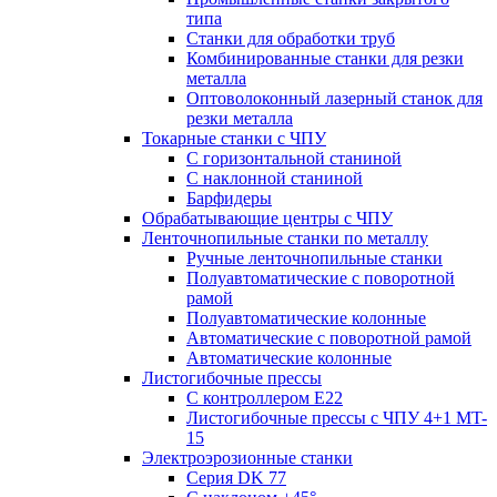
типа
Станки для обработки труб
Комбинированные станки для резки
металла
Оптоволоконный лазерный станок для
резки металла
Токарные станки с ЧПУ
С горизонтальной станиной
С наклонной станиной
Барфидеры
Обрабатывающие центры с ЧПУ
Ленточнопильные станки по металлу
Ручные ленточнопильные станки
Полуавтоматические с поворотной
рамой
Полуавтоматические колонные
Автоматические с поворотной рамой
Автоматические колонные
Листогибочные прессы
С контроллером E22
Листогибочные прессы с ЧПУ 4+1 MT-
15
Электроэрозионные станки
Серия DK 77