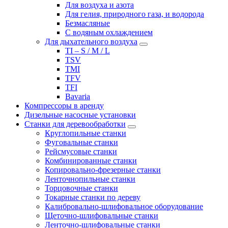
Для воздуха и азота
Для гелия, природного газа, и водорода
Безмасляные
С водяным охлаждением
Для дыхательного воздуха
TI – S / M / L
TSV
TMI
TFV
TFI
Bavaria
Компрессоры в аренду
Дизельные насосные установки
Станки для деревообработки
Круглопильные станки
Фуговальные станки
Рейсмусовые станки
Комбинированные станки
Копировально-фрезерные станки
Ленточнопильные станки
Торцовочные станки
Токарные станки по дереву
Калибровально-шлифовальное оборудование
Щеточно-шлифовальные станки
Ленточно-шлифовальные станки