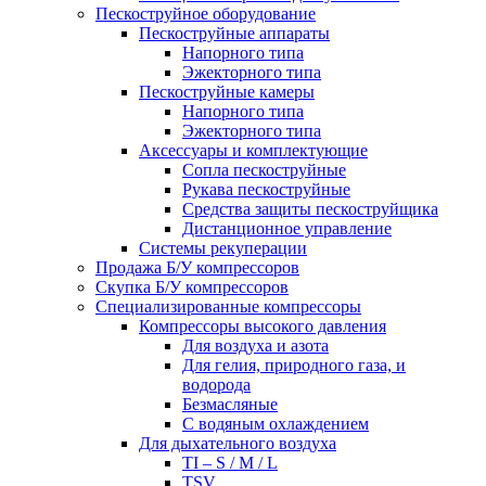
Пескоструйное оборудование
Пескоструйные аппараты
Напорного типа
Эжекторного типа
Пескоструйные камеры
Напорного типа
Эжекторного типа
Аксессуары и комплектующие
Сопла пескоструйные
Рукава пескоструйные
Средства защиты пескоструйщика
Дистанционное управление
Системы рекуперации
Продажа Б/У компрессоров
Скупка Б/У компрессоров
Специализированные компрессоры
Компрессоры высокого давления
Для воздуха и азота
Для гелия, природного газа, и
водорода
Безмасляные
С водяным охлаждением
Для дыхательного воздуха
TI – S / M / L
TSV