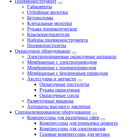
Пневмоинструмент
Гайковёрты
Отбойные молотки
Бетоноломы
Клепальные молотки
Рукава пневматические
Краскораспылители
Наборы пневмоинструмента
Пневмопистолеты
Окрасочное оборудование
Электропоршневые окрасочные аппараты
Мембранные с электроприводом
Мембранные с пневмоприводом
Мембранные с бензиновым приводом
Аксессуары и запчасти
Окрасочные пистолеты
Рукава окрасочные
Окрасочные сопла
Разметочные машины
Аппараты высокого давления
Специализированное оборудование
Компрессоры для различных сфер
Компрессоры для перекачки цемента
Компрессоры для электровозов
Газовые компрессоры для метана