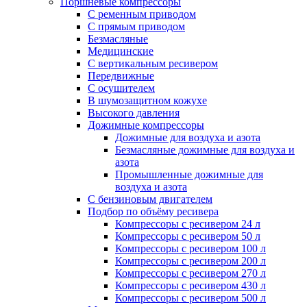
Поршневые компрессоры
С ременным приводом
С прямым приводом
Безмасляные
Медицинские
С вертикальным ресивером
Передвижные
С осушителем
В шумозащитном кожухе
Высокого давления
Дожимные компрессоры
Дожимные для воздуха и азота
Безмасляные дожимные для воздуха и
азота
Промышленные дожимные для
воздуха и азота
С бензиновым двигателем
Подбор по объёму ресивера
Компрессоры с ресивером 24 л
Компрессоры с ресивером 50 л
Компрессоры с ресивером 100 л
Компрессоры с ресивером 200 л
Компрессоры с ресивером 270 л
Компрессоры с ресивером 430 л
Компрессоры с ресивером 500 л