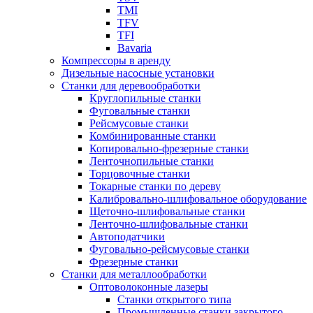
TMI
TFV
TFI
Bavaria
Компрессоры в аренду
Дизельные насосные установки
Станки для деревообработки
Круглопильные станки
Фуговальные станки
Рейсмусовые станки
Комбинированные станки
Копировально-фрезерные станки
Ленточнопильные станки
Торцовочные станки
Токарные станки по дереву
Калибровально-шлифовальное оборудование
Щеточно-шлифовальные станки
Ленточно-шлифовальные станки
Автоподатчики
Фуговально-рейсмусовые станки
Фрезерные станки
Станки для металлообработки
Оптоволоконные лазеры
Станки открытого типа
Промышленные станки закрытого